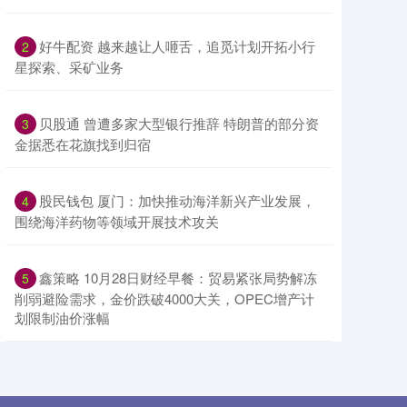
​好牛配资 越来越让人咂舌，追觅计划开拓小行
2
星探索、采矿业务
​贝股通 曾遭多家大型银行推辞 特朗普的部分资
3
金据悉在花旗找到归宿
​股民钱包 厦门：加快推动海洋新兴产业发展，
4
围绕海洋药物等领域开展技术攻关
​鑫策略 10月28日财经早餐：贸易紧张局势解冻
5
削弱避险需求，金价跌破4000大关，OPEC增产计
划限制油价涨幅