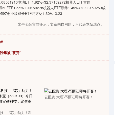
3.08561910电池ETF1.92%+32.37159272机器人ETF富国
沪深300
4694.44
1.42%
43.13
0.93%
能源50ETF1.55%0.00159278机器人ETF鹏华1.49%+76.96159259成
59597创业板成长ETF易方达1.30%+3.23
米牛金融官网提示：文章来自网络，不代表本站观点。
理
胜华被“双开”
云配资 大理VS丽江即将开赛！
技 · 『芯』动力！科