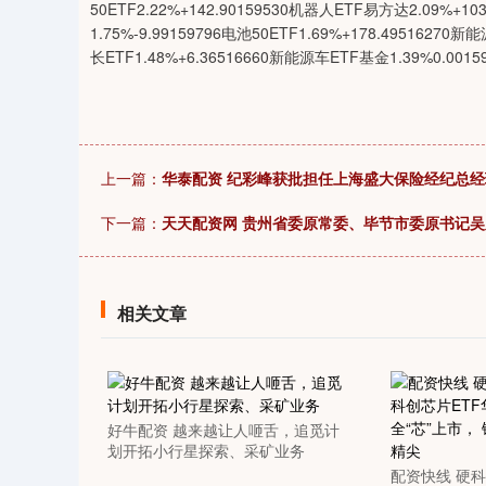
50ETF2.22%+142.90159530机器人ETF易方达2.09%+10
04
深证成指
14311.01
39.68
1.02%
200.89
1.75%-9.99159796电池50ETF1.69%+178.49516270新
长ETF1.48%+6.36516660新能源车ETF基金1.39%0.001
上一篇：
华泰配资 纪彩峰获批担任上海盛大保险经纪总经
下一篇：
天天配资网 贵州省委原常委、毕节市委原书记吴
相关文章
好牛配资 越来越让人咂舌，追觅计
划开拓小行星探索、采矿业务
配资快线 硬科