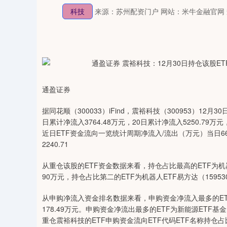
科技
来源：苏州配资门户
网站：米牛金融官网
通盈证券
据同花顺（300033）iFind，震裕科技（300953）12月3
日累计净流入3764.48万元，20日累计净流入5250.79万元
近日ETF资金流向一览统计周期净流入/流出（万元）当日665.033
2240.71
从重仓该股的ETF资金数据来看，持仓占比最高的ETF为机器人5
90万元，持仓占比第二的ETF为机器人ETF易方达（15953
从申购净流入资金排名数据来看，申购资金净流入最多的ETF为
178.49万元。申购资金净流出最多的ETF为新能源ETF基金
重仓震裕科技的ETF申购资金流向ETF代码ETF名称持仓占