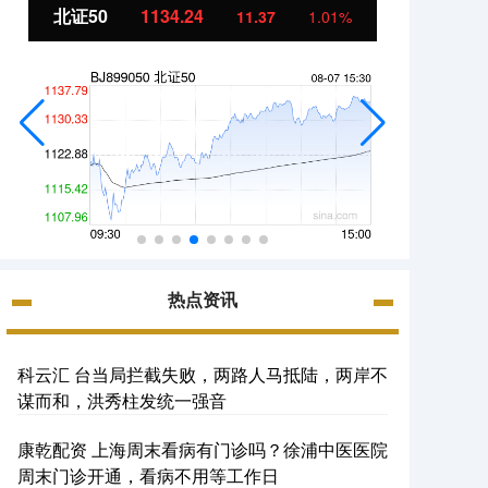
北证50
1134.24
创业
11.37
1.01%
热点资讯
科云汇 台当局拦截失败，两路人马抵陆，两岸不
谋而和，洪秀柱发统一强音
康乾配资 上海周末看病有门诊吗？徐浦中医医院
周末门诊开通，看病不用等工作日