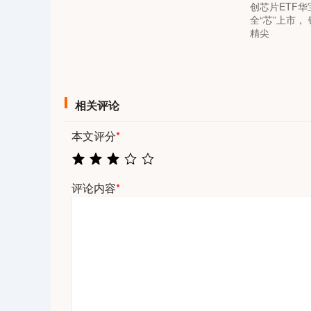
创芯片ETF华
全“芯”上市，
精尖
相关评论
本文评分
*
评论内容
*