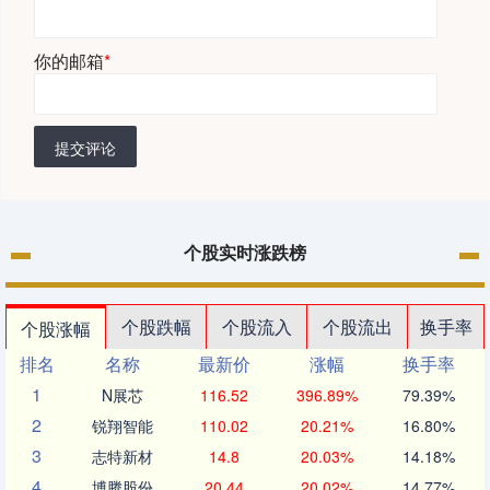
你的邮箱
*
提交评论
个股实时涨跌榜
个股跌幅
个股流入
个股流出
换手率
个股涨幅
排名
名称
最新价
涨幅
换手率
1
N展芯
116.52
396.89%
79.39%
2
锐翔智能
110.02
20.21%
16.80%
3
志特新材
14.8
20.03%
14.18%
4
博腾股份
20.44
20.02%
14.77%