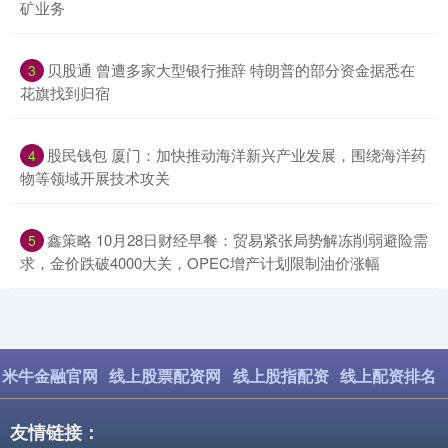
矿业务
​贝股通 曾遭多家大型银行推辞 特朗普的部分资金据悉在
3
花旗找到归宿
​股民钱包 厦门：加快推动海洋新兴产业发展，围绕海洋药
4
物等领域开展技术攻关
​鑫策略 10月28日财经早餐：贸易紧张局势解冻削弱避险需
5
求，金价跌破4000大关，OPEC增产计划限制油价涨幅
米牛金融官网
线上股票配资网
线上股指配资
线上配资排名
友情链接：