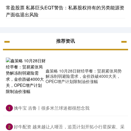
常盈股票 私募巨头EQT警告：私募股权持有的另类能源资
产面临退出风险
推荐资讯
鑫策略 10月28日财经早餐：贸易紧张局势
解冻削弱避险需求，金价跌破4000大关，
OPEC增产计划限制油价涨幅
​擒牛宝 吉鲁丨很多米兰球迷都很想念我
1
​好牛配资 越来越让人咂舌，追觅计划开拓小行星探索、采
2