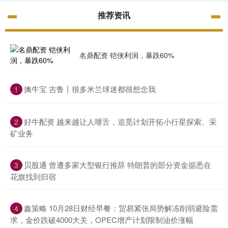
推荐资讯
名鼎配资 铠侠利润，暴跌60%
​擒牛宝 吉鲁丨很多米兰球迷都很想念我
1
​好牛配资 越来越让人咂舌，追觅计划开拓小行星探索、采
2
矿业务
​贝股通 曾遭多家大型银行推辞 特朗普的部分资金据悉在
3
花旗找到归宿
​鑫策略 10月28日财经早餐：贸易紧张局势解冻削弱避险需
4
求，金价跌破4000大关，OPEC增产计划限制油价涨幅