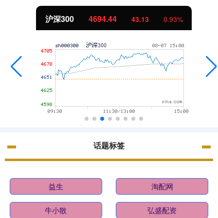
沪深300
4694.44
43.13
0.93%
话题标签
益生
淘配网
牛小散
弘盛配资