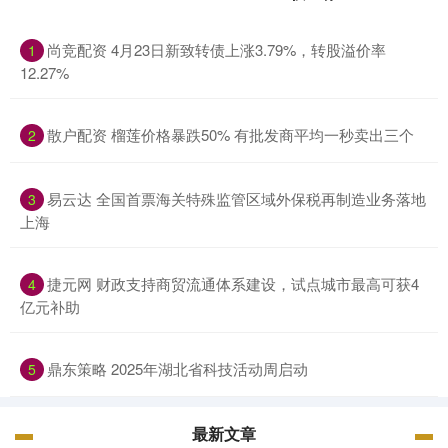
尚竞配资 4月23日新致转债上涨3.79%，转股溢价率
1
12.27%
散户配资 榴莲价格暴跌50% 有批发商平均一秒卖出三个
2
易云达 全国首票海关特殊监管区域外保税再制造业务落地
3
上海
捷元网 财政支持商贸流通体系建设，试点城市最高可获4
4
亿元补助
鼎东策略 2025年湖北省科技活动周启动
5
最新文章