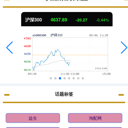
沪深300
4637.89
-20.27
-0.44%
话题标签
益生
淘配网