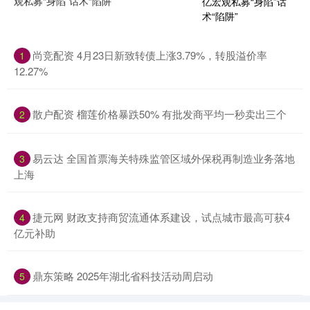
观私募“身陷”话术“陷阱”
尚竞配资 4月23日新致转债上涨3.79%，转股溢价率
1
12.27%
散户配资 榴莲价格暴跌50% 有批发商平均一秒卖出三个
2
易云达 全国首票海关特殊监管区域外保税再制造业务落地
3
上海
捷元网 财政支持商贸流通体系建设，试点城市最高可获4
4
亿元补助
鼎东策略 2025年湖北省科技活动周启动
5