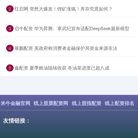
​红启网 突然大爆发！锂矿涨疯！库存究竟如何？
2
​启牛配资 华为昇腾、寒武纪宣布适配DeepSeek最新模型
3
​展鵬配资 美政府称消费者金融保护局资金来源非法
4
​鑫配资 夏季粮油陆续收获 冬油菜进度已超八成
5
米牛金融官网
线上股票配资网
线上股指配资
线上配资排名
友情链接：