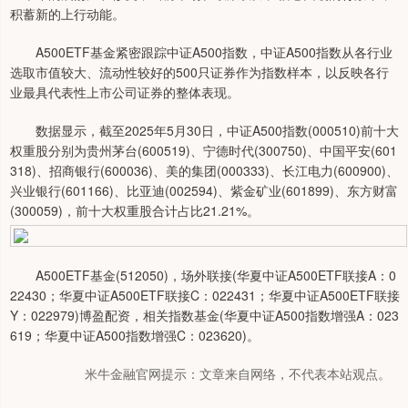
积蓄新的上行动能。
A500ETF基金紧密跟踪中证A500指数，中证A500指数从各行业
选取市值较大、流动性较好的500只证券作为指数样本，以反映各行
业最具代表性上市公司证券的整体表现。
数据显示，截至2025年5月30日，中证A500指数(000510)前十大
权重股分别为贵州茅台(600519)、宁德时代(300750)、中国平安(601
318)、招商银行(600036)、美的集团(000333)、长江电力(600900)、
兴业银行(601166)、比亚迪(002594)、紫金矿业(601899)、东方财富
(300059)，前十大权重股合计占比21.21%。
A500ETF基金(512050)，场外联接(华夏中证A500ETF联接A：0
22430；华夏中证A500ETF联接C：022431；华夏中证A500ETF联接
Y：022979)博盈配资，相关指数基金(华夏中证A500指数增强A：023
619；华夏中证A500指数增强C：023620)。
米牛金融官网提示：文章来自网络，不代表本站观点。