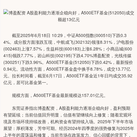
截至2025年6月18日 10:29，中证A500指数(000510)下跌0.3
4%。成分股方面涨跌互现，中航成飞(302132)领涨8.31%，沪电股份
(002463)上涨7.57%，生益科技(600183)上涨6.28%；小商品城(600
415)领跌7.77%，岩山科技(002195)下跌4.70%博盈配资，光线传媒
(300251)下跌3.96%。A500ETF基金(512050)下跌0.42%，最新报价
0.94元。流动性方面，A500ETF基金盘中换手8.78%，成交13.77亿
元。拉长时间看，截至6月17日，A500ETF基金近1年日均成交35.92
亿元，居可比基金第一。
规模方面，A500ETF基金最新规模达157.01亿元。
东莞证券指出博盈配资，A股盈利能力逐渐企稳向好，盈利预期
有望延续；当前估值回升明显，估值有望继续向上修复；随着宏观环
境及市场环境持续改善，机构资金有望持续入场。2025年下半年市场
展望：厚积薄发，芳华可期。经历2024年四季度的强势修复与2025年
上半年的震荡温和修复，当前市场在政策发力、信心回暖的背景下，